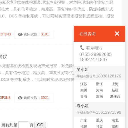
特殊环境连续在线检测及现场声光报警，对危险现场的作业安全起
器技术，具有信号稳定，精度高、重复性好等优点，防爆接线方式
LC、DCS 等控制系统，可以同时实现现场报警和远程监控、报警
在线咨询
C3F3N3
访问次数：
3101
联系电话
0755-29992685
警仪
18927471847
环境连续在线检测及现场声光报警，对危险现场的作业安全起到预
吴小姐
术，具有信号稳定，精度高、重复性好等优点，防爆接线方式适用
18038128176
手机&微信号
、DCS 等控制系统，可以同时实现现场报警和远程监控、报警功
江苏
浙江
上海
四川
河南
新疆
青海
海南
港澳台
C3F3N3
访问次数：
3021
袁小姐
13612971596
手机&微信号
广东
重庆
湖北
页 跳转到第
页
福建
甘肃
陕西