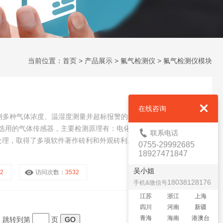
当前位置：
首页
>
产品展示
>
氟气检测仪
>
氟气检测仪模块
在线咨询
测多种气体浓度、温湿度测量并超标报警的场合。JK4O-F2 多功能
，选用的气体传感器，主要检测原理有：电化学、红外、催化燃烧、
联系电话
法处理，取得了多项软件著作砖利和外观砖利。
0755-29992685
18927471847
吴小姐
F2
访问次数：
3532
18038128176
手机&微信号
江苏
浙江
上海
四川
河南
新疆
青海
海南
港澳台
页 跳转到第
页