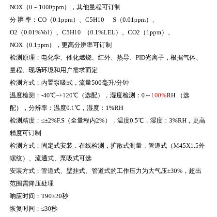
NOX
（
0
～
1000ppm
），其他量程可订制
分 辨 率：
CO
（
0.1ppm
）、
C5H10 S
（
0.01ppm
）、
O2
（
0.01%Vol
）、
C5H10
（
0.1%LEL
）、
CO2
（
1ppm
）、
NOX
（
0.1ppm
），更高分辨率可订制
检测原理：电化学、催化燃烧、红外、热导、
PID
光离子，根据气体、
量程、现场环境和用户需求而定
检测方式：内置泵吸式，流量
500
毫升
/
分钟
温度检测：
-40
℃
~+120
℃（选配），湿度检测：
0
～
100%
RH
（选
配），分辨率：温度
0.1
℃，湿度：
1%RH
检测精度：≤±
2%F.S
（全量程内
2%
），温度
0.5
℃，湿度：
3%RH
，更高
精度可订制
检测方式：固定式安装，在线检测，扩散式测量，管道式（
M45X1.5
外
螺纹）、流通式、泵吸式可选
安装方式：管道式、壁挂式。管道式的工作压力为大气压±
30%
，超出
范围需降压处理
响应时间：
T90
≤
20
秒
恢复时间：≤
30
秒