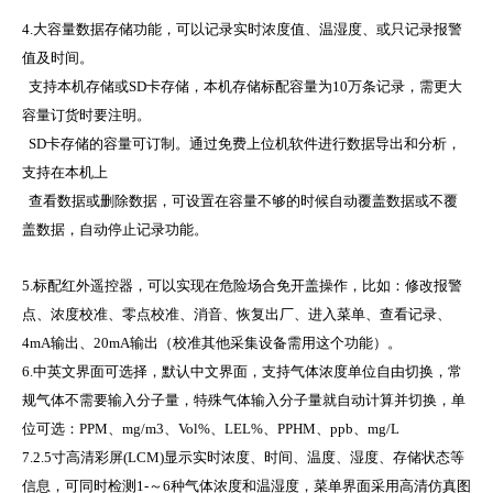
4.大容量数据存储功能，可以记录实时浓度值、温湿度、或只记录报警
值及时间。
支持本机存储或
SD
卡存储，本机存储标配容量为
10
万条记录，需更大
容量订货时要注明。
SD
卡存储的容量可订制。通过免费上位机软件进行数据导出和分析，
支持在本机上
查看数据或删除数据，可设置在容量不够的时候自动覆盖数据或不覆
盖数据，自动停止记录功能。
5.标配红外遥控器，可以实现在危险场合免开盖操作，比如：修改报警
点、浓度校准、零点校准、消音、
恢复出厂、进入菜单、查看记录、
4mA
输出、
20mA
输出（校准其他采集设备需用这个功能）。
6.中英文界面可选择，默认中文界面，支持气体浓度单位自由切换，常
规气体不需要输入分子量，特殊
气体输入分子量就自动计算并切换，单
位可选：
PPM
、
mg/m3
、
Vol%
、
LEL%
、
PPHM
、
ppb
、
mg/L
7.
2.5
寸高清彩屏
(LCM)
显示实时浓度、时间、温度、湿度、存储状态等
信息，可同时检测
1-
～
6
种气体浓度和温湿度，菜单界面采用高清仿真图