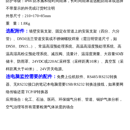
防护等级：
IP66
防水溅和短时间雨淋，长时间雨淋需选配防雨罩或选择
不带显示的外壳或订货时注明
外形尺寸：
210
×
170
×
85mm
重 量：
1.8Kg
选配附件：
墙壁安装支架、固定在管道上的安装支架（四分、六分
管）、
DN50
法兰管道安装或不锈钢螺纹焊座（需注明管道尺寸，如
DN50
、
DN15...
）、常温高湿预处理系统、高温高湿度预处理系统、
高
温高湿高粉尘预处理系统、减压阀、流量计、温湿度测量、大容量
SD
存
储卡、防雨罩、
24VDC
或
220AC
采样泵（采样距离
10
米）、真空泵（采
样距离大于
40
米）、
24V
开关电源。
连电脑监控需要的配件：
免费上位机软件、
RS485/RS232
转换
器、无
RS232
接口的笔记本电脑需要
USB/RS232
转换连接线，如果要网
络传输还需
TCP/IP
转换器
应用场合：化工、石油、医药、环保烟气分析、管道、锅炉气体分析，
空气治理等所有需要检测气体浓度的场合