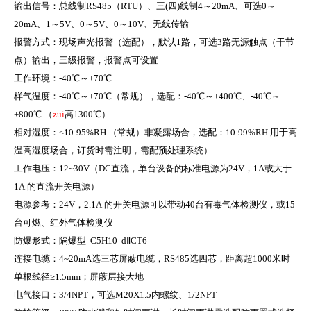
输出信号：总线制
RS485
（
RTU
）、三
(
四
)
线制
4
～
20mA
、可选
0
～
20mA
、
1
～
5V
、
0
～
5V
、
0
～
10V
、无线传输
报警方式：现场声光报警（选配），默认
1
路，可选
3
路无源触点（干节
点）输出，三级报警，报警点可设置
工作环境：
-40
℃～
+70
℃
样气温度：
-40
℃～
+70
℃（常规），选配：
-40
℃～
+400
℃、
-40
℃～
+800
℃ （
zui
高
1300
℃）
相对湿度：≤
10-95%RH
（常规）非凝露场合，选配：
10-99%RH
用于高
温高湿度场合，订货时
需注明，需配预处理系统）
工作电压：
12~30V
（
DC
直流，单台设备的标准电源为
24V
，
1A
或大于
1A
的直流开关电源）
电源参考：
24V
，
2.1A
的开关电源可以带动
40
台有毒气体检测仪，或
15
台可燃、红外气体检测仪
防爆形式：隔爆型
C5H10 d
Ⅱ
CT6
连接电缆：
4~20mA
选三芯屏蔽电缆，
RS485
选四芯，距离超
1000
米时
单根线径≥
1.5mm
；屏蔽层接大地
电气接口：
3/4NPT
，可选
M20X1.5
内螺纹、
1/2NPT