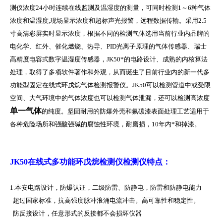
测仪浓度
24
小时连续在线监测及温湿度的测量，可同时检测
1
～
6
种气体
浓度和温湿度
,
现场显示浓度和超标声光报警，远程数据传输。采用
2.5
寸高清彩屏实时显示浓度，根据不同的检测气体选用当前行业内品牌的
电化学、红外、催化燃烧、热导、
PID
光离子原理的气体传感器、瑞士
高精度电容式数字温湿度传感器，
JK50
*的电路设计、成熟的内核算法
处理，取得了多项软件著作和外观，从而诞生了目前行业内的新一代多
功能型固定在线式环戊烷气体检测报警仪。
JK50
可以检测管道中或受限
空间、大气环境中的气体浓度也可以检测气体泄漏，还可以检测高浓度
单一气体
的纯度。坚固耐用的防爆外壳和氟碳漆表面处理工艺适用于
各种危险场所和强酸强碱的腐蚀性环境，耐磨损，
10
年内
*
和掉漆。
JK50在线式多功能环戊烷检测仪检测仪特点：
1.本安电路设计，防爆认证，二级防雷、防静电，防雷和防静电能力
超过国家标准，抗高强度脉冲浪涌电流冲击。高可靠性和稳定性。
防反接设计，任意形式的反接都不会损坏仪器