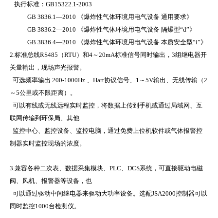
执行标准：
GB15322.1-2003
GB 3836.1
—
2010
《爆炸性气体环境用电气设备 通用要求》
GB 3836.2
—
2010
《爆炸性气体环境用电气设备 隔爆型
“d”
》
GB 3836.4
—
2010
《爆炸性气体环境用电气设备 本质安全型
“i”
》
2.标准总线
RS485
（
RTU
）和
4
～
20mA
标准信号同时输出，
3
组继电器开
关量输出，现场声光报警。
可选频率输出
200-1000Hz
、
Hart
协议信号、
1
～
5V
输出、无线传输（
2
～
5
公里或不限距离）。
可以有线或无线远程实时监控，将数据上传到手机或通过局域网、互
联网传输到环保局、其他
监控中心、监控设备、监控电脑，通过免费上位机软件或气体报警控
制器实时监控现场的浓度。
3.兼容各种二次表、数据采集模块、
PLC
、
DCS
系统，可直接驱动电磁
阀、风机、报警器等设备，也
可以通过驱动中间继电器来驱动大功率设备。选配
JSA2000
控制器可以
同时监控
1000
台检测仪。