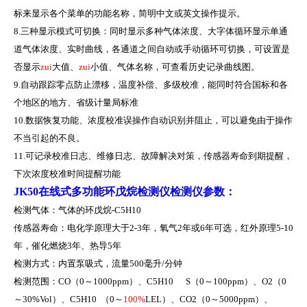
标来显示各个菜单的功能名称，简明中文或英文操作提示。
8.三种显示模式可切换：同时显示多种气体浓度、大字体循环显示单通
道气体浓度、实时曲线，各通道
之间自动或手动循环可切换，可设置是
否显示
zui
大值、
zui
小值、气体名称，可查看历史记录曲线图。
9.自动跟踪零点防止漂移，温度补偿、多级校准，能同时符合国标和各
个地区的地方、省级计量局标准
10.数据恢复功能、浓度校准误操作自动识别并阻止，可以避免由于操作
不当引起的不良。
11.可记录校准日志、维修日志、故障解决对策，传感器寿命到期提醒，
下次浓度校准时间提醒功能
JK50在线式多功能环戊烷检测仪检测仪参数：
检测气体：气体的环戊烷
-C5H10
传感器寿命：电化学原理大于
2-3
年，氧气
2
年或
6
年可选，红外原理
5-10
年，催化燃烧
3
年、热导
5
年
检测方式：内置泵吸式，流量
500
毫升
/
分钟
检测范围：
CO
（
0
～
1000ppm
）、
C5H10 S
（
0
～
100ppm
）、
O2
（
0
～
30%Vol
）、
C5H10
（
0
～
100%
LEL
）、
CO2
（
0
～
5000ppm
）、