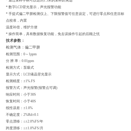
* 通过采样手柄可以达到1.5米的采样距离远
* 数字LCD背光显示，声光报警功能
* 手提式偏二甲肼检测仪上、下限报警值可任意设定，可进行零点和任意目标
点校准，内置
温度补偿，维护方便
* 操作简单，具有数据恢复功能，免去误操作引起的后顾之忧
技术参数：
检测气体：偏二甲肼
检测范围：0～1ppm
分 辨 率：0.01ppm
检测方式：泵吸式
显示方式：LCD液晶背光显示
检测精度：±1%.FS
报警方式：声光报警(报警点可调)
响应时间：小于30S
恢复时间：小于40S
线性误差：±1.0%
不确定度：2%Rd±0.1
零点漂移：≤±2.0%FS/年
跨度漂移：≤±1.0%FS/月