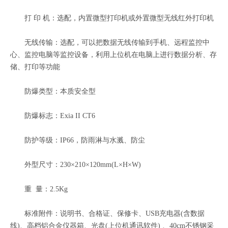
打 印 机：选配，内置微型打印机或外置微型无线红外打印机
无线传输：选配，可以把数据无线传输到手机、远程监控中
心、监控电脑等监控设备，利用上位机在电脑上进行数据分析、存
储、打印等功能
防爆类型：本质安全型
防爆标志：Exia II CT6
防护等级：IP66，防雨淋与水溅、防尘
外型尺寸：230×210×120mm(L×H×W)
重 量：2.5Kg
标准附件：说明书、合格证、保修卡、USB充电器(含数据
线)、高档铝合金仪器箱、光盘(上位机通讯软件) 、40cm不锈钢采