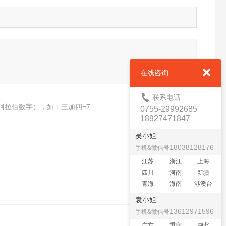
在线咨询
联系电话
阿拉伯数字），如：三加四=7
0755-29992685
18927471847
吴小姐
18038128176
手机&微信号
江苏
浙江
上海
四川
河南
新疆
青海
海南
港澳台
袁小姐
13612971596
手机&微信号
广东
重庆
湖北