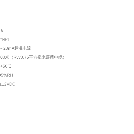
T6
"NPT
～20mA标准电流
100米（Rvv0.75平方毫米屏蔽电缆）
+50℃
5%RH
12VDC