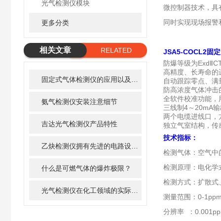
光气检测仪模块
微控制器技术，具
同时实现现场报警
更多分类
相关文章
RELATED
JSA5-COCL2
固定
防爆等级为ExdⅡC
ARTICLE
高精度、长寿命的
固定式气体检测仪的应用以及安装要点
自动跟踪零点、满
防高浓度气体冲击
全软件校准功能，
氨气检测仪安装注意细节
三线制4～20mA
两个电缆进线口，
吉达光气检测仪产品特性
独立气室结构，传
技术指标：
乙炔检测仪拥有先进的电路设计、成熟的内核算法处理
检测气体：空气中
检测原理：电化学
什么是可燃气体的爆炸极限？
检测方式：扩散式
光气检测仪在化工领域的实际运用及优势分析
测量范围：0-1ppm
分辨率 ：0.001pp