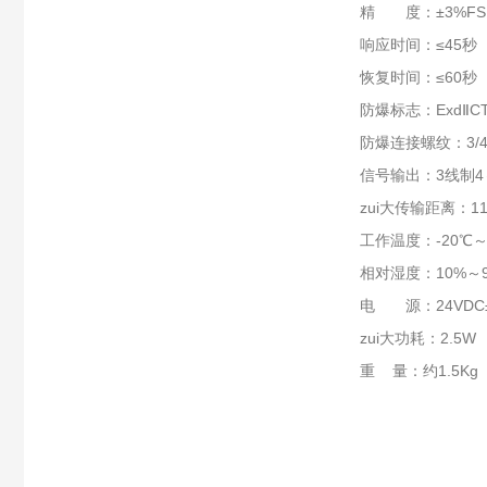
精 度：±3%FS
响应时间：≤45秒
恢复时间：≤60秒
防爆标志：ExdⅡC
防爆连接螺纹：3/4
信号输出：3线制4
zui大传输距离：1
工作温度：-20℃～
相对湿度：10%～9
电 源：24VDC±
zui大功耗：2.5W
重 量：约1.5Kg