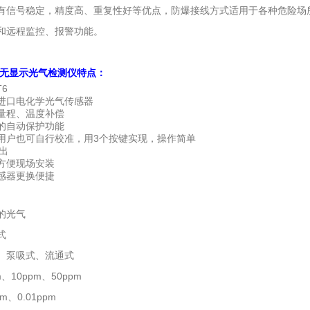
有信号稳定，精度高、重复性好等优点，防爆接线方式适用于各种危险场所
和远程监控、报警功能。
无显示光气检测仪
特点：
T6
进口电化学光气传感器
量程、温度补偿
的自动保护功能
用户也可自行校准，用3个按键实现，操作简单
输出
方便现场安装
感器更换便捷
的光气
式
、泵吸式、流通式
、10ppm、50ppm
m、0.01ppm